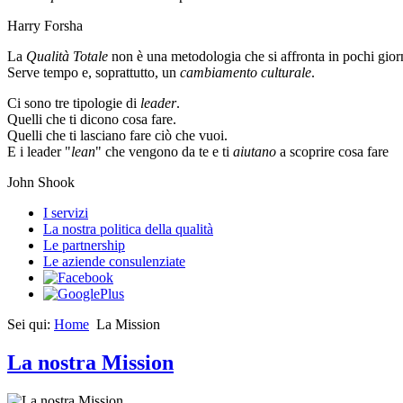
Harry Forsha
La
Qualità Totale
non è una metodologia che si affronta in pochi gior
Serve tempo e, soprattutto, un
cambiamento culturale
.
Ci sono tre tipologie di
leader
.
Quelli che ti dicono cosa fare.
Quelli che ti lasciano fare ciò che vuoi.
E i leader "
lean
" che vengono da te e ti
aiutano
a scoprire cosa fare
John Shook
I servizi
La nostra politica della qualità
Le partnership
Le aziende consulenziate
Sei qui:
Home
La Mission
La nostra Mission