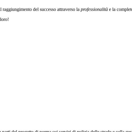
il raggiungimento del successo attraverso la
professionalità
e la complete
loro!
parti del progetto di norma sui servizi di pulizia delle strade e sulla gest