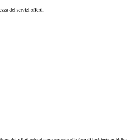
zza dei servizi offerti.
ione dei rifiuti urbani sono arrivate alla fase di inchiesta pubblica