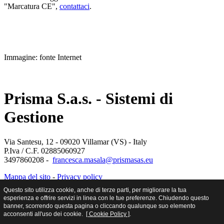
"Marcatura CE",
contattaci
.
Immagine: fonte Internet
Prisma S.a.s. - Sistemi di
Gestione
Via Santesu, 12 - 09020 Villamar (VS) - Italy
P.Iva / C.F. 02885060927
3497860208 -
francesca.masala@prismasas.eu
Mappa del sito
-
Privacy policy
Questo sito utilizza cookie, anche di terze parti, per migliorare la tua
esperienza e offrire servizi in linea con le tue preferenze. Chiudendo questo
banner, scorrendo questa pagina o cliccando qualunque suo elemento
acconsenti all'uso dei cookie.
[ Cookie Policy ]
.