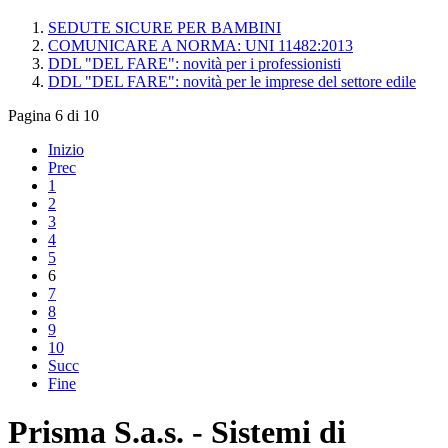
SEDUTE SICURE PER BAMBINI
COMUNICARE A NORMA: UNI 11482:2013
DDL "DEL FARE": novità per i professionisti
DDL "DEL FARE": novità per le imprese del settore edile
Pagina 6 di 10
Inizio
Prec
1
2
3
4
5
6
7
8
9
10
Succ
Fine
Prisma S.a.s. - Sistemi di